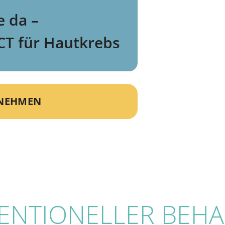
e da –
CT für Hautkrebs
FNEHMEN
VENTIONELLER BE