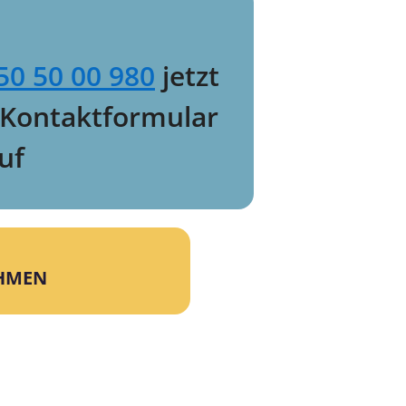
50 50 00 980
jetzt
 Kontaktformular
uf
EHMEN