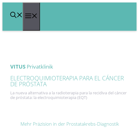
Saltar
Menú
al
contenido
VITUS
Privatklinik
ELECTROQUIMIOTERAPIA PARA EL CÁNCER
DE PRÓSTATA
La nueva alternativa a la radioterapia para la recidiva del cáncer
de próstata: la electroquimioterapia (EQT)
Mehr Präzision in der Prostatakrebs-Diagnostik