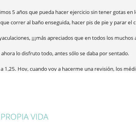
l hecho de que mi seguro médico privado (DKV), al señalar 
mos 5 años que pueda hacer ejercicio sin tener gotas en l
todos los costes del IRE (del propio tratamiento IRE, así 
 que correr al baño enseguida, hacer pis de pie y parar e
, y tuve que correr yo con todos los gastos del tratamien
yaculaciones, ¡¡¡más apreciados que en todos los muchos a
s suficientes, se recomienda urgentemente tener algo en c
ahora lo disfruto todo, antes sólo se daba por sentado.
probablemente pasarán varios años antes de que se incluya 
 a 1,25. Hoy, cuando voy a hacerme una revisión, los médi
o quieren hacerme un examen de palpación.
 entonces, no porque espere nada de él, sino sólo para de
ía desaconsejado rotundamente.
 PROPIA VIDA
e cáncer el 26 de marzo de 2013. Esta fecha también es
 un milagro para mí!