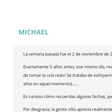
casa. La sonda vesical me fue retirada a los 1
sonda también desapareció bruscamente la se
presiona ligeramente el suelo de la vejiga. Pe
MICHAEL
No tuve ningún problema de incontinencia. Ya
tres meses, la eyaculación también estaba com
meses, volvía a ser posible mantener relacio
La semana pasada fue el 2 de noviembre de 201
principalmente en secreción prostática, y la 
Exactamente 5 años antes, ese mismo día, reci
Conclusión: Después de ahora un año después d
de tomar la «vía real»! Se trataba de extirpar
mencionado anteriormente) funcionan complet
años en aquel momento)……
postoperatorias no mostraron ningún cambio pat
Es curioso cómo recuerdas algunas fechas, ¡
tratamiento tan exitoso y las consultas de p
estoy muy agradecido al Prof. Dr. Stehling y d
Por desgracia, la gente sólo aprecia realmen