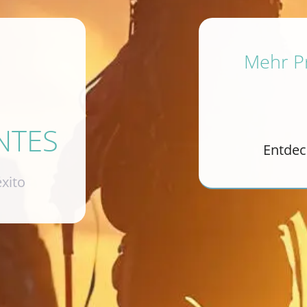
Mehr Pr
NTES
Entdec
xito