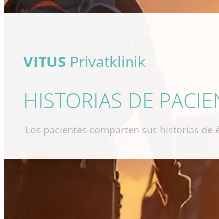
VITUS
Privatklinik
HISTORIAS DE PACIE
Los pacientes comparten sus historias de é