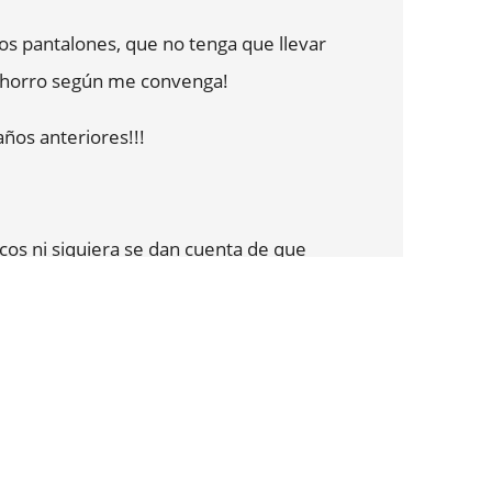
que el tratamiento IRE no estaba en las
os pantalones, que no tenga que llevar
como de la biopsia 3D y de todas las
l chorro según me convenga!
to.
ños anteriores!!!
uenta para el tratamiento con IRE, ya
la IRE en las directrices.
cos ni siquiera se dan cuenta de que
mostrarle que la IRE es un tratamiento
tá profundamente grabada en mi memoria,