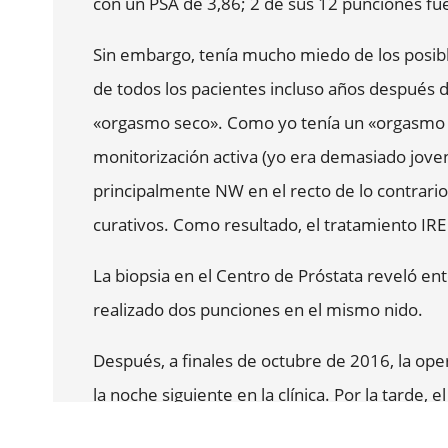
con un PSA de 3,86; 2 de sus 12 punciones fue
Sin embargo, tenía mucho miedo de los posible
de todos los pacientes incluso años después de
«orgasmo seco». Como yo tenía un «orgasmo sec
monitorización activa (yo era demasiado joven
principalmente NW en el recto de lo contrar
curativos. Como resultado, el tratamiento I
La biopsia en el Centro de Próstata reveló en
realizado dos punciones en el mismo nido.
Después, a finales de octubre de 2016, la oper
la noche siguiente en la clínica. Por la tarde, e
durante la operación, presionaba un poco en el