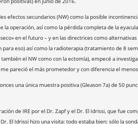
ron positivas) en junio de 2016.
s efectos secundarios (NW) como la posible incontinencia,
 la operación, así como la pérdida completa de la eyaculac
o» en el futuro – y en las directrices como alternativas a
 para eso) así como la radioterapia (tratamiento de 8 sem
io también el NW como con la ectomía), empecé a investi
RE me pareció el más prometedor y con diferencia el meno
tonces una única muestra positiva (Gleason 7a) de 50 punci
ación de IRE por el Dr. Zapf y el Dr. El Idrissi, que fue c
l Dr. El Idrissi hizo una visita: todo estaba bien; sólo la son
 suelo de la vejiga. 30 horas después de la operación de IR