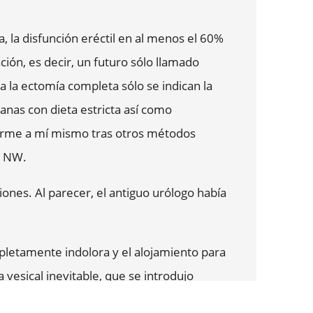
 la disfunción eréctil en al menos el 60%
ión, es decir, un futuro sólo llamado
 la ectomía completa sólo se indican la
anas con dieta estricta así como
garme a mí mismo tras otros métodos
s NW.
ones. Al parecer, el antiguo urólogo había
ompletamente indolora y el alojamiento para
da vesical inevitable, que se introdujo
E, ya estaba en el tren de vuelta (3h) a