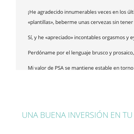
Lo único negativo de todo el tratamiento es e
¡He agradecido innumerables veces en los últi
directrices, no me reembolsó ni un céntimo de 
«plantillas», beberme unas cervezas sin tener
resonancias magnéticas pre y postoperatorias)
Sí, y he «apreciado» incontables orgasmos y e
Por tanto, además de las indicaciones médica
Perdóname por el lenguaje brusco y prosaico, 
que, sólo por motivos de política económica, 
Mi valor de PSA se mantiene estable en torno
tengo cáncer. Admito que me divierte cuand
Sigo visitando de vez en cuando al urólogo de
suave real y exitoso. Hace 5 años me lo hab
UNA BUENA INVERSIÓN EN TU
Ese IRE que me recuperó de un diagnóstico d
casi como mi cumpleaños. ¡Fue y sigue siendo