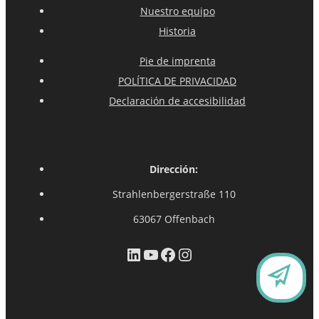
Nuestro equipo
Historia
Pie de imprenta
POLÍTICA DE PRIVACIDAD
Declaración de accesibilidad
Dirección:
Strahlenbergerstraße 110
63067 Offenbach
LinkedIn
YouTube
Facebook
Instagram
C